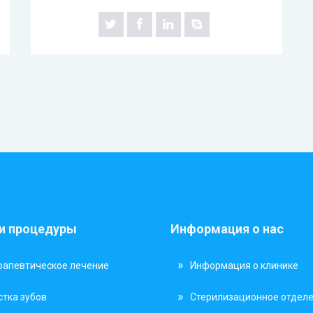
 и процедуры
Информация о нас
рапевтическое лечение
Информация о клинике
стка зубов
Стерилизационное отдел