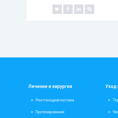
Лечение и хирургия
Уход
Рентгенодиагностика
Те
Протезирование
Чи