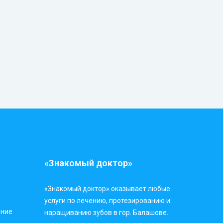
«Знакомый доктор»
«Знакомый доктор» оказывает любые
услуги по лечению, протезированию и
ение
наращиванию зубов в гор. Балашове.